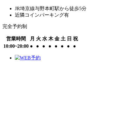
JR埼京線与野本町駅から徒歩5分
近隣コインパーキング有
完全予約制
営業時間
月
火
水
木
金
土
日
祝
10:00~20:00
●
●
●
●
●
●
●
●